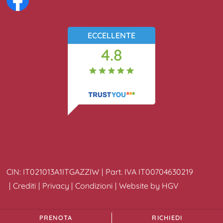
ECCELLENTE
4.8
34
recensioni
CIN:
IT021013A1ITGAZZIW
Part. IVA
IT00704630219
Crediti
Privacy
Condizioni
Website by
HGV
PRENOTA
RICHIEDI