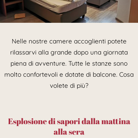
Divertimento sotto le
Nelle nostre camere accoglienti potete
lenzuola?
rilassarvi alla grande dopo una giornata
piena di avventure. Tutte le stanze sono
Da noi sicuramente!
molto confortevoli e dotate di balcone. Cosa
Ecco le nostre camere >>
volete di più?
Esplosione di sapori dalla mattina
alla sera